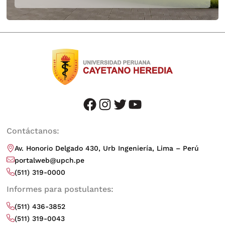
facebook
instagram
twitter
youtube
Contáctanos:
Av. Honorio Delgado 430, Urb Ingeniería, Lima – Perú
portalweb@upch.pe
(511) 319-0000
Informes para postulantes:
(511) 436-3852
(511) 319-0043