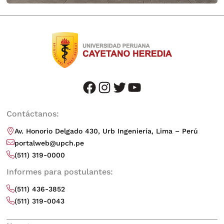
facebook
instagram
twitter
youtube
Contáctanos:
Av. Honorio Delgado 430, Urb Ingeniería, Lima – Perú
portalweb@upch.pe
(511) 319-0000
Informes para postulantes:
(511) 436-3852
(511) 319-0043