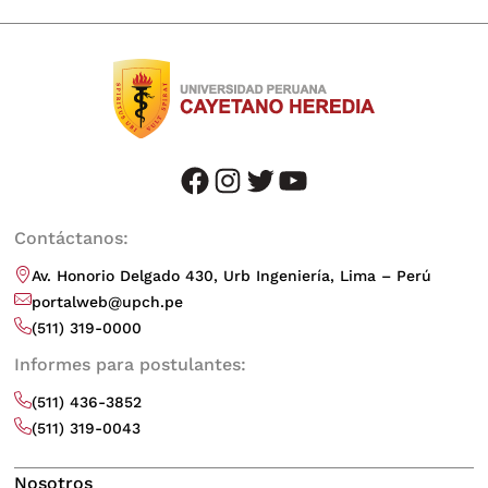
facebook
instagram
twitter
youtube
Contáctanos:
Av. Honorio Delgado 430, Urb Ingeniería, Lima – Perú
portalweb@upch.pe
(511) 319-0000
Informes para postulantes:
(511) 436-3852
(511) 319-0043
Nosotros