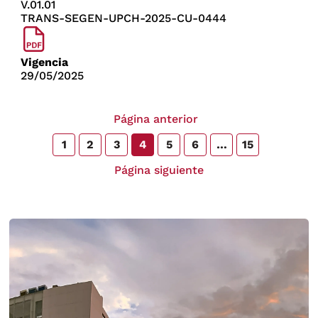
V.01.01
TRANS-SEGEN-UPCH-2025-CU-0444
Vigencia
29/05/2025
Página anterior
1
2
3
4
5
6
…
15
Página siguiente