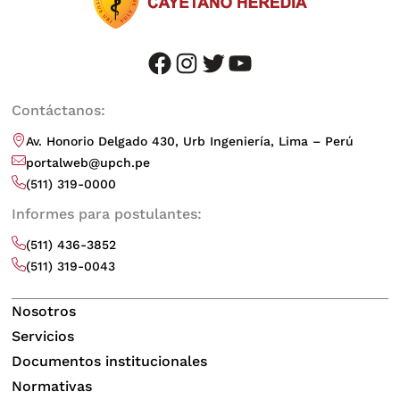
facebook
instagram
twitter
youtube
Contáctanos:
Av. Honorio Delgado 430, Urb Ingeniería, Lima – Perú
portalweb@upch.pe
(511) 319-0000
Informes para postulantes:
(511) 436-3852
(511) 319-0043
Nosotros
Servicios
Documentos institucionales
Normativas