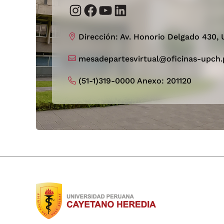
Instagram
Facebook
YouTube
LinkedIn
Dirección: Av. Honorio Delgado 430, U
mesadepartesvirtual@oficinas-upch.
(51-1)319-0000 Anexo: 201120