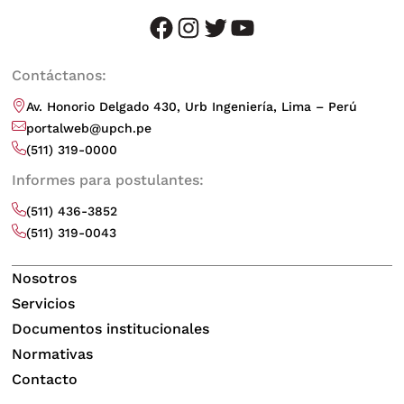
facebook
instagram
twitter
youtube
Contáctanos:
Av. Honorio Delgado 430, Urb Ingeniería, Lima – Perú
portalweb@upch.pe
(511) 319-0000
Informes para postulantes:
(511) 436-3852
(511) 319-0043
Nosotros
Servicios
Documentos institucionales
Normativas
Contacto